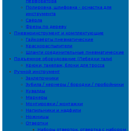
перфоратора
Полировка, шлифовка - оснастка для
инструмента
Свёрла
Фрезы по дереву
Пневмоинструмент и комплектующие
Гайковёрты пневматические
Краскораспылители
Шланги соединительные пневматические
Подъемное оборудование (Лебедки тали)
Крюки, такелаж, блоки для тросса
Ручной инструмент
Заклепочники
Зубила / кернеры / бородки / пробойники
Кувалды
Маркеры
Монтировки / монтажки
Напильники и надфили
Ножницы
Отвертки
Наборы отверток, отвертка с набором