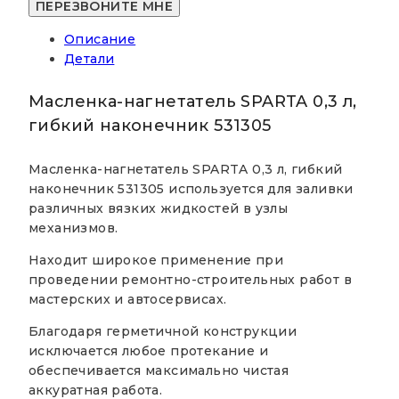
SPARTA
0,3
Описание
л,
Детали
гибкий
наконечник
531305
Масленка-нагнетатель SPARTA 0,3 л,
гибкий наконечник 531305
Масленка-нагнетатель SPARTA 0,3 л, гибкий
наконечник 531305 используется для заливки
различных вязких жидкостей в узлы
механизмов.
Находит широкое применение при
проведении ремонтно-строительных работ в
мастерских и автосервисах.
Благодаря герметичной конструкции
исключается любое протекание и
обеспечивается максимально чистая
аккуратная работа.