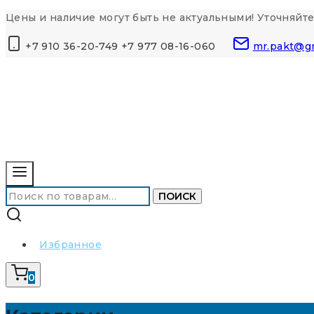
Перейти
Цены и наличие могут быть не актуальными! Уточняйте
к
+7 910 36-20-749 +7 977 08-16-060
mr.pakt@g
контенту
Искать:
ПОИСК
Избранное
0