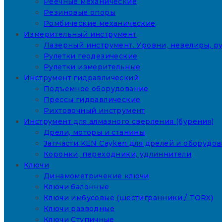
Реечные механические
Резиновые опоры
Ромбические механические
Измерительный инструмент
Лазерный инструмент. Уровни, невелиры, ру
Рулетки геодезические
Рулетки измерительные
Инструмент гидравлический
Подъемное оборудование
Прессы гидравлические
Рихтовочный инструмент
Инструмент для алмазного сверления (бурения)
Дрели, моторы и станины
Запчасти KEN Cayken для дрелей и оборудо
Коронки, переходники, удлиннители
Ключи
Динамометричекие ключи
Ключи балонные
Ключи имбусовые (шестигранники / TORX)
Ключи разводные
Ключи Ступичные