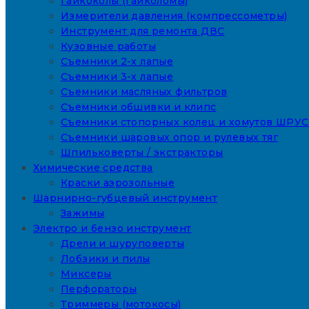
Гайкоколы (гайколомы)
Измерители давления (компрессометры)
Инструмент для ремонта ДВС
Кузовные работы
Съемники 2-х лапые
Съемники 3-х лапые
Съемники масляных фильтров
Съемники обшивки и клипс
Съемники стопорных колец и хомутов ШРУС
Съемники шаровых опор и рулевых тяг
Шпильковерты / экстракторы
Химические средства
Краски аэрозольные
Шарнирно-губцевый инструмент
Зажимы
Электро и бензо инструмент
Дрели и шуруповерты
Лобзики и пилы
Миксеры
Перфораторы
Триммеры (мотокосы)