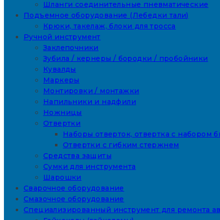
Шланги соединительные пневматические
Подъемное оборудование (Лебедки тали)
Крюки, такелаж, блоки для тросса
Ручной инструмент
Заклепочники
Зубила / кернеры / бородки / пробойники
Кувалды
Маркеры
Монтировки / монтажки
Напильники и надфили
Ножницы
Отвертки
Наборы отверток, отвертка с набором б
Отвертки с гибким стержнем
Средства защиты
Сумки для инструмента
Шарошки
Сварочное оборудование
Смазочное оборудование
Специализированный инструмент для ремонта а