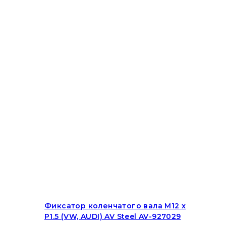
Фиксатор коленчатого вала M12 x
P1.5 (VW, AUDI) AV Steel AV-927029