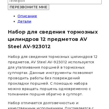
для
сведения
тормозных
Описание
цилиндров
Детали
12
предметов
Набор для сведения тормозных
AV
Steel
цилиндров 12 предметов AV
AV-
Steel AV-923012
923012
Набор для сведения тормозных цилиндров 12
предметов, AV Steel AV-923012 используется
для утапливания поршней в тормозных
суппортах. Данные инструменты позволяют
проводить работы без повреждений
прокладки поршней. С помощью набора
можно вращать поршень одновременно с
толканием поршня обратно в суппорт.
Набор отличается долговечностью и
качественным исполнением. Поставляется с