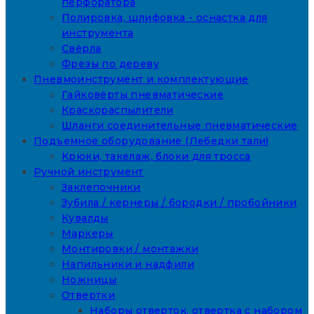
перфоратора
Полировка, шлифовка - оснастка для
инструмента
Свёрла
Фрезы по дереву
Пневмоинструмент и комплектующие
Гайковёрты пневматические
Краскораспылители
Шланги соединительные пневматические
Подъемное оборудование (Лебедки тали)
Крюки, такелаж, блоки для тросса
Ручной инструмент
Заклепочники
Зубила / кернеры / бородки / пробойники
Кувалды
Маркеры
Монтировки / монтажки
Напильники и надфили
Ножницы
Отвертки
Наборы отверток, отвертка с набором