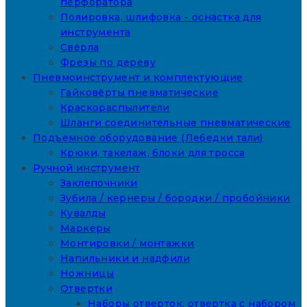
перфоратора
Полировка, шлифовка - оснастка для
инструмента
Свёрла
Фрезы по дереву
Пневмоинструмент и комплектующие
Гайковёрты пневматические
Краскораспылители
Шланги соединительные пневматические
Подъемное оборудование (Лебедки тали)
Крюки, такелаж, блоки для тросса
Ручной инструмент
Заклепочники
Зубила / кернеры / бородки / пробойники
Кувалды
Маркеры
Монтировки / монтажки
Напильники и надфили
Ножницы
Отвертки
Наборы отверток, отвертка с набором