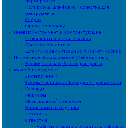
перфоратора
Полировка, шлифовка - оснастка для
инструмента
Свёрла
Фрезы по дереву
Пневмоинструмент и комплектующие
Гайковёрты пневматические
Краскораспылители
Шланги соединительные пневматические
Подъемное оборудование (Лебедки тали)
Крюки, такелаж, блоки для тросса
Ручной инструмент
Заклепочники
Зубила / кернеры / бородки / пробойники
Кувалды
Маркеры
Монтировки / монтажки
Напильники и надфили
Ножницы
Отвертки
Наборы отверток, отвертка с набором