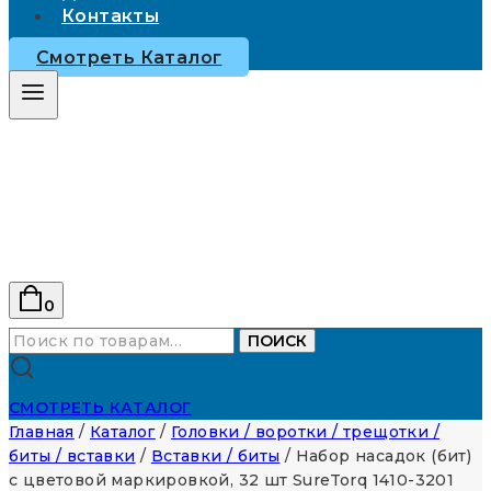
Контакты
Смотреть Каталог
0
Искать:
ПОИСК
СМОТРЕТЬ КАТАЛОГ
Главная
/
Каталог
/
Головки / воротки / трещотки /
биты / вставки
/
Вставки / биты
/
Набор насадок (бит)
с цветовой маркировкой, 32 шт SureTorq 1410-3201