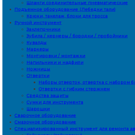
Шланги соединительные пневматические
Подъемное оборудование (Лебедки тали)
Крюки, такелаж, блоки для тросса
Ручной инструмент
Заклепочники
Зубила / кернеры / бородки / пробойники
Кувалды
Маркеры
Монтировки / монтажки
Напильники и надфили
Ножницы
Отвертки
Наборы отверток, отвертка с набором б
Отвертки с гибким стержнем
Средства защиты
Сумки для инструмента
Шарошки
Сварочное оборудование
Смазочное оборудование
Специализированный инструмент для ремонта а