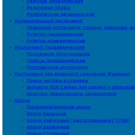
Реечные механические
Резиновые опоры
Ромбические механические
Измерительный инструмент
Лазерный инструмент. Уровни, невелиры, ру
Рулетки геодезические
Рулетки измерительные
Инструмент гидравлический
Подъемное оборудование
Прессы гидравлические
Рихтовочный инструмент
Инструмент для алмазного сверления (бурения)
Дрели, моторы и станины
Запчасти KEN Cayken для дрелей и оборудо
Коронки, переходники, удлиннители
Ключи
Динамометричекие ключи
Ключи балонные
Ключи имбусовые (шестигранники / TORX)
Ключи разводные
Ключи Ступичные