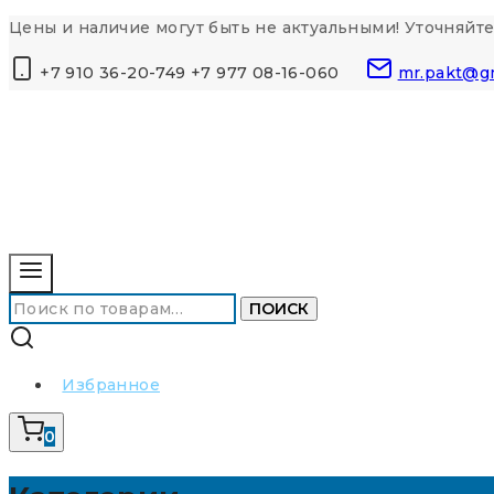
Перейти
Цены и наличие могут быть не актуальными! Уточняйте
к
+7 910 36-20-749 +7 977 08-16-060
mr.pakt@g
контенту
Искать:
ПОИСК
Избранное
0