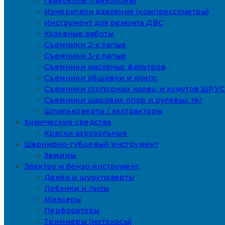
Гайкоколы (гайколомы)
Измерители давления (компрессометры)
Инструмент для ремонта ДВС
Кузовные работы
Съемники 2-х лапые
Съемники 3-х лапые
Съемники масляных фильтров
Съемники обшивки и клипс
Съемники стопорных колец и хомутов ШРУС
Съемники шаровых опор и рулевых тяг
Шпильковерты / экстракторы
Химические средства
Краски аэрозольные
Шарнирно-губцевый инструмент
Зажимы
Электро и бензо инструмент
Дрели и шуруповерты
Лобзики и пилы
Миксеры
Перфораторы
Триммеры (мотокосы)