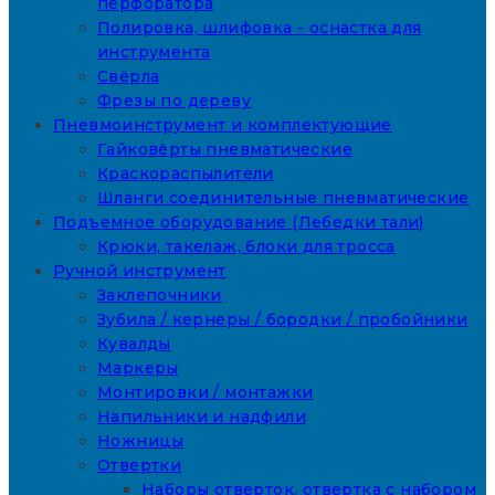
перфоратора
Полировка, шлифовка - оснастка для
инструмента
Свёрла
Фрезы по дереву
Пневмоинструмент и комплектующие
Гайковёрты пневматические
Краскораспылители
Шланги соединительные пневматические
Подъемное оборудование (Лебедки тали)
Крюки, такелаж, блоки для тросса
Ручной инструмент
Заклепочники
Зубила / кернеры / бородки / пробойники
Кувалды
Маркеры
Монтировки / монтажки
Напильники и надфили
Ножницы
Отвертки
Наборы отверток, отвертка с набором