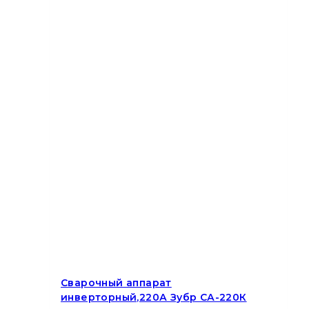
Сварочный аппарат
инверторный,220А Зубр СА-220К