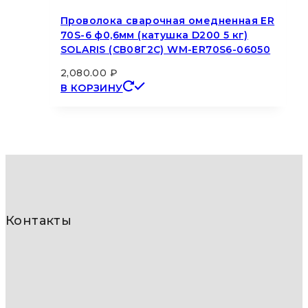
Проволока сварочная омедненная ER
70S-6 ф0,6мм (катушка D200 5 кг)
SOLARIS (СВ08Г2С) WM-ER70S6-06050
2,080.00
₽
В КОРЗИНУ
Контакты