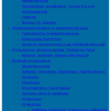
перфоратора
Полировка, шлифовка - оснастка для
инструмента
Свёрла
Фрезы по дереву
Пневмоинструмент и комплектующие
Гайковёрты пневматические
Краскораспылители
Шланги соединительные пневматические
Подъемное оборудование (Лебедки тали)
Крюки, такелаж, блоки для тросса
Ручной инструмент
Заклепочники
Зубила / кернеры / бородки / пробойники
Кувалды
Маркеры
Монтировки / монтажки
Напильники и надфили
Ножницы
Отвертки
Наборы отверток, отвертка с набором