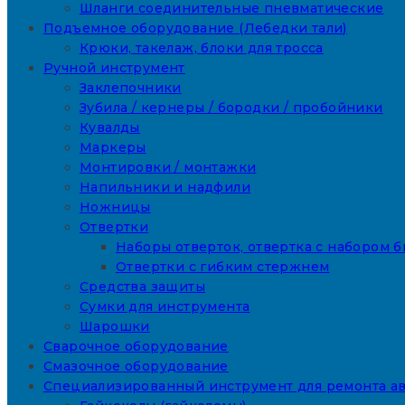
Шланги соединительные пневматические
Подъемное оборудование (Лебедки тали)
Крюки, такелаж, блоки для тросса
Ручной инструмент
Заклепочники
Зубила / кернеры / бородки / пробойники
Кувалды
Маркеры
Монтировки / монтажки
Напильники и надфили
Ножницы
Отвертки
Наборы отверток, отвертка с набором б
Отвертки с гибким стержнем
Средства защиты
Сумки для инструмента
Шарошки
Сварочное оборудование
Смазочное оборудование
Специализированный инструмент для ремонта а