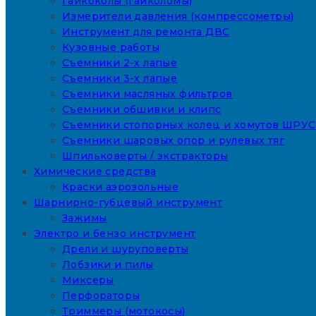
Гайкоколы (гайколомы)
Измерители давления (компрессометры)
Инструмент для ремонта ДВС
Кузовные работы
Съемники 2-х лапые
Съемники 3-х лапые
Съемники масляных фильтров
Съемники обшивки и клипс
Съемники стопорных колец и хомутов ШРУС
Съемники шаровых опор и рулевых тяг
Шпильковерты / экстракторы
Химические средства
Краски аэрозольные
Шарнирно-губцевый инструмент
Зажимы
Электро и бензо инструмент
Дрели и шуруповерты
Лобзики и пилы
Миксеры
Перфораторы
Триммеры (мотокосы)