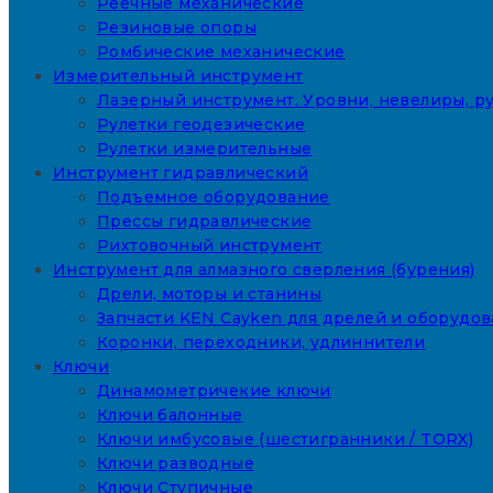
Реечные механические
Резиновые опоры
Ромбические механические
Измерительный инструмент
Лазерный инструмент. Уровни, невелиры, ру
Рулетки геодезические
Рулетки измерительные
Инструмент гидравлический
Подъемное оборудование
Прессы гидравлические
Рихтовочный инструмент
Инструмент для алмазного сверления (бурения)
Дрели, моторы и станины
Запчасти KEN Cayken для дрелей и оборудо
Коронки, переходники, удлиннители
Ключи
Динамометричекие ключи
Ключи балонные
Ключи имбусовые (шестигранники / TORX)
Ключи разводные
Ключи Ступичные