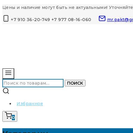
Перейти
Цены и наличие могут быть не актуальными! Уточняйте
к
+7 910 36-20-749 +7 977 08-16-060
mr.pakt@g
контенту
Искать:
ПОИСК
Избранное
0