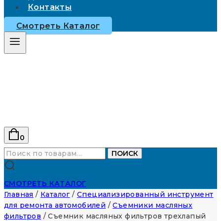
Контакты
Смотреть Каталог
0
Искать:
ПОИСК
СМОТРЕТЬ КАТАЛОГ
Главная
/
Каталог
/
Специализированный инструмент
для ремонта автомобилей
/
Съемники масляных
фильтров
/
Съемник масляных фильтров трехлапый