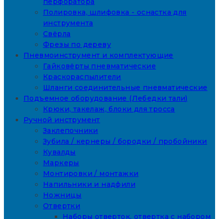
перфоратора
Полировка, шлифовка - оснастка для
инструмента
Свёрла
Фрезы по дереву
Пневмоинструмент и комплектующие
Гайковёрты пневматические
Краскораспылители
Шланги соединительные пневматические
Подъемное оборудование (Лебедки тали)
Крюки, такелаж, блоки для тросса
Ручной инструмент
Заклепочники
Зубила / кернеры / бородки / пробойники
Кувалды
Маркеры
Монтировки / монтажки
Напильники и надфили
Ножницы
Отвертки
Наборы отверток, отвертка с набором