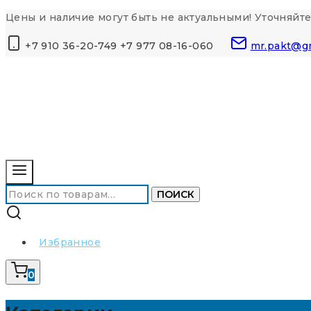
Перейти
Цены и наличие могут быть не актуальными! Уточняйте
к
+7 910 36-20-749 +7 977 08-16-060
mr.pakt@g
контенту
Искать:
ПОИСК
Избранное
0