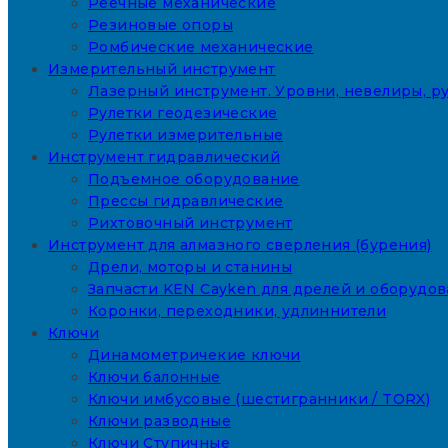
Реечные механические
Резиновые опоры
Ромбические механические
Измерительный инструмент
Лазерный инструмент. Уровни, невелиры, ру
Рулетки геодезические
Рулетки измерительные
Инструмент гидравлический
Подъемное оборудование
Прессы гидравлические
Рихтовочный инструмент
Инструмент для алмазного сверления (бурения)
Дрели, моторы и станины
Запчасти KEN Cayken для дрелей и оборудо
Коронки, переходники, удлиннители
Ключи
Динамометричекие ключи
Ключи балонные
Ключи имбусовые (шестигранники / TORX)
Ключи разводные
Ключи Ступичные