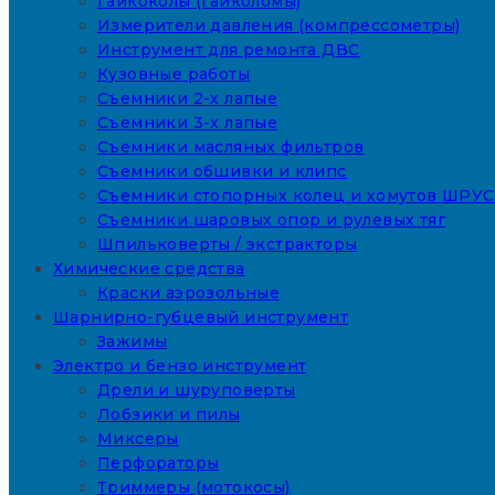
Гайкоколы (гайколомы)
Измерители давления (компрессометры)
Инструмент для ремонта ДВС
Кузовные работы
Съемники 2-х лапые
Съемники 3-х лапые
Съемники масляных фильтров
Съемники обшивки и клипс
Съемники стопорных колец и хомутов ШРУС
Съемники шаровых опор и рулевых тяг
Шпильковерты / экстракторы
Химические средства
Краски аэрозольные
Шарнирно-губцевый инструмент
Зажимы
Электро и бензо инструмент
Дрели и шуруповерты
Лобзики и пилы
Миксеры
Перфораторы
Триммеры (мотокосы)