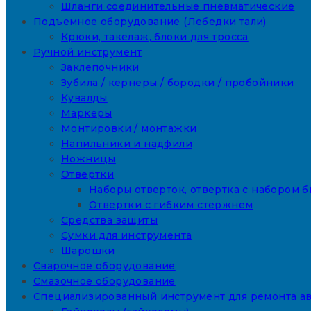
Шланги соединительные пневматические
Подъемное оборудование (Лебедки тали)
Крюки, такелаж, блоки для тросса
Ручной инструмент
Заклепочники
Зубила / кернеры / бородки / пробойники
Кувалды
Маркеры
Монтировки / монтажки
Напильники и надфили
Ножницы
Отвертки
Наборы отверток, отвертка с набором б
Отвертки с гибким стержнем
Средства защиты
Сумки для инструмента
Шарошки
Сварочное оборудование
Смазочное оборудование
Специализированный инструмент для ремонта а