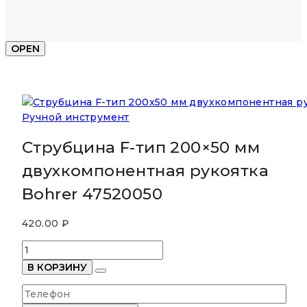
OPEN
Ручной инструмент
Струбцина F-тип 200×50 мм
двухкомпонентная рукоятка
Bohrer 47520050
420.00
₽
Количество
товара
В КОРЗИНУ
Струбцина
F-