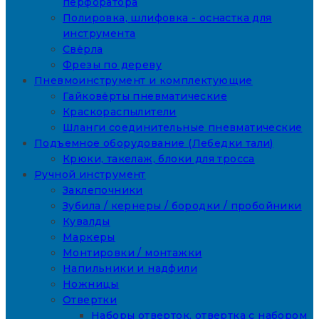
перфоратора
Полировка, шлифовка - оснастка для
инструмента
Свёрла
Фрезы по дереву
Пневмоинструмент и комплектующие
Гайковёрты пневматические
Краскораспылители
Шланги соединительные пневматические
Подъемное оборудование (Лебедки тали)
Крюки, такелаж, блоки для тросса
Ручной инструмент
Заклепочники
Зубила / кернеры / бородки / пробойники
Кувалды
Маркеры
Монтировки / монтажки
Напильники и надфили
Ножницы
Отвертки
Наборы отверток, отвертка с набором