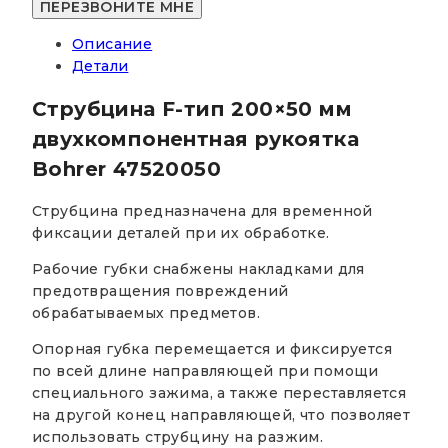
тип
200x50
Описание
мм
Детали
двухкомпонентная
рукоятка
Струбцина F-тип 200×50 мм
Bohrer
47520050
двухкомпонентная рукоятка
Bohrer 47520050
Струбцина предназначена для временной
фиксации деталей при их обработке.
Рабочие губки снабжены накладками для
предотвращения повреждений
обрабатываемых предметов.
Опорная губка перемещается и фиксируется
по всей длине направляющей при помощи
специального зажима, а также переставляется
на другой конец направляющей, что позволяет
использовать струбцину на разжим.