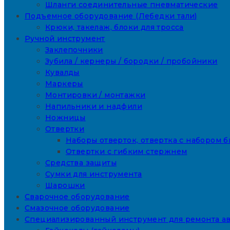
Шланги соединительные пневматические
Подъемное оборудование (Лебедки тали)
Крюки, такелаж, блоки для тросса
Ручной инструмент
Заклепочники
Зубила / кернеры / бородки / пробойники
Кувалды
Маркеры
Монтировки / монтажки
Напильники и надфили
Ножницы
Отвертки
Наборы отверток, отвертка с набором б
Отвертки с гибким стержнем
Средства защиты
Сумки для инструмента
Шарошки
Сварочное оборудование
Смазочное оборудование
Специализированный инструмент для ремонта а