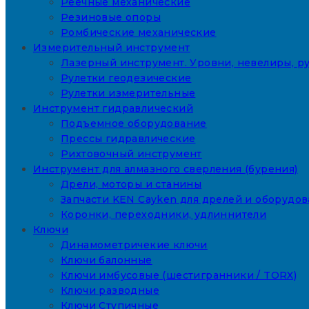
Реечные механические
Резиновые опоры
Ромбические механические
Измерительный инструмент
Лазерный инструмент. Уровни, невелиры, ру
Рулетки геодезические
Рулетки измерительные
Инструмент гидравлический
Подъемное оборудование
Прессы гидравлические
Рихтовочный инструмент
Инструмент для алмазного сверления (бурения)
Дрели, моторы и станины
Запчасти KEN Cayken для дрелей и оборудо
Коронки, переходники, удлиннители
Ключи
Динамометричекие ключи
Ключи балонные
Ключи имбусовые (шестигранники / TORX)
Ключи разводные
Ключи Ступичные