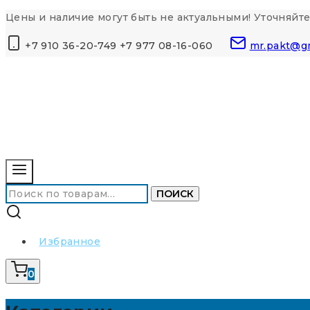
Перейти
Цены и наличие могут быть не актуальными! Уточняйте
к
+7 910 36-20-749 +7 977 08-16-060
mr.pakt@g
контенту
Искать:
ПОИСК
Избранное
0