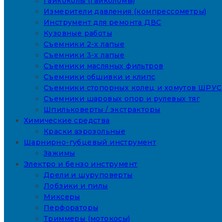
Гайкоколы (гайколомы)
Измерители давления (компрессометры)
Инструмент для ремонта ДВС
Кузовные работы
Съемники 2-х лапые
Съемники 3-х лапые
Съемники масляных фильтров
Съемники обшивки и клипс
Съемники стопорных колец и хомутов ШРУС
Съемники шаровых опор и рулевых тяг
Шпильковерты / экстракторы
Химические средства
Краски аэрозольные
Шарнирно-губцевый инструмент
Зажимы
Электро и бензо инструмент
Дрели и шуруповерты
Лобзики и пилы
Миксеры
Перфораторы
Триммеры (мотокосы)