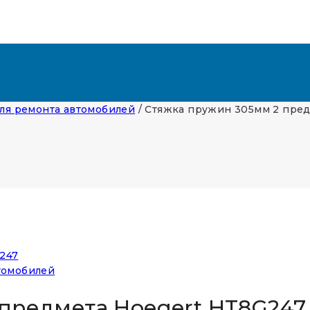
ля ремонта автомобилей
/
Стяжка пружин 305мм 2 пред
томобилей
предмета Hoegert HT8G247