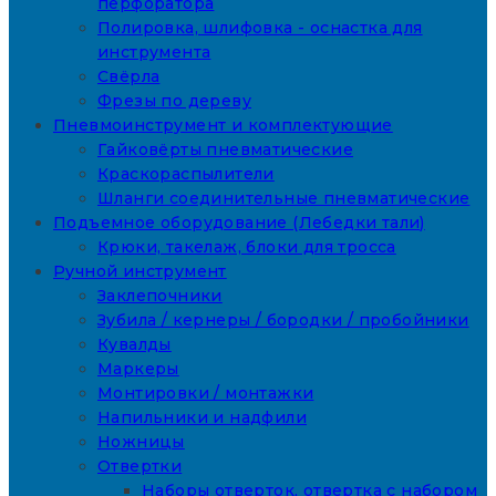
перфоратора
Полировка, шлифовка - оснастка для
инструмента
Свёрла
Фрезы по дереву
Пневмоинструмент и комплектующие
Гайковёрты пневматические
Краскораспылители
Шланги соединительные пневматические
Подъемное оборудование (Лебедки тали)
Крюки, такелаж, блоки для тросса
Ручной инструмент
Заклепочники
Зубила / кернеры / бородки / пробойники
Кувалды
Маркеры
Монтировки / монтажки
Напильники и надфили
Ножницы
Отвертки
Наборы отверток, отвертка с набором