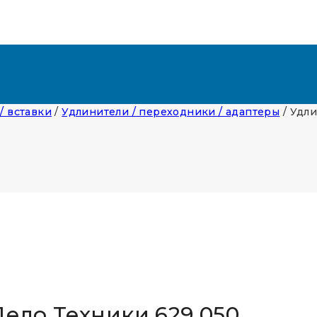
 / вставки
/
Удлинители / переходники / адаптеры
/
Удли
Дело Техники 629 050