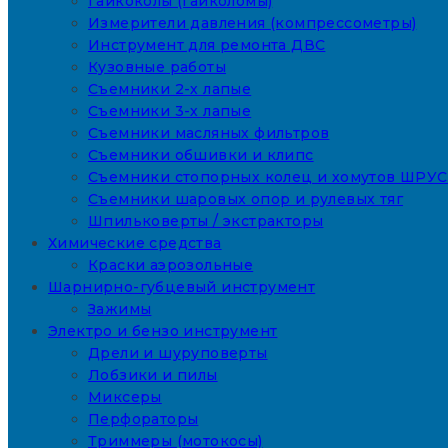
Гайкоколы (гайколомы)
Измерители давления (компрессометры)
Инструмент для ремонта ДВС
Кузовные работы
Съемники 2-х лапые
Съемники 3-х лапые
Съемники масляных фильтров
Съемники обшивки и клипс
Съемники стопорных колец и хомутов ШРУС
Съемники шаровых опор и рулевых тяг
Шпильковерты / экстракторы
Химические средства
Краски аэрозольные
Шарнирно-губцевый инструмент
Зажимы
Электро и бензо инструмент
Дрели и шуруповерты
Лобзики и пилы
Миксеры
Перфораторы
Триммеры (мотокосы)