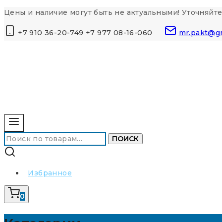
Перейти
Цены и наличие могут быть не актуальными! Уточняйте
к
+7 910 36-20-749 +7 977 08-16-060
mr.pakt@g
контенту
Искать:
ПОИСК
Избранное
0