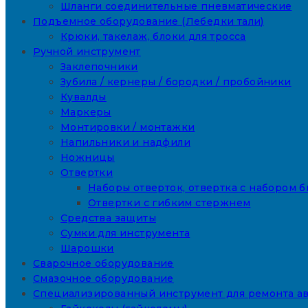
Шланги соединительные пневматические
Подъемное оборудование (Лебедки тали)
Крюки, такелаж, блоки для тросса
Ручной инструмент
Заклепочники
Зубила / кернеры / бородки / пробойники
Кувалды
Маркеры
Монтировки / монтажки
Напильники и надфили
Ножницы
Отвертки
Наборы отверток, отвертка с набором б
Отвертки с гибким стержнем
Средства защиты
Сумки для инструмента
Шарошки
Сварочное оборудование
Смазочное оборудование
Специализированный инструмент для ремонта а