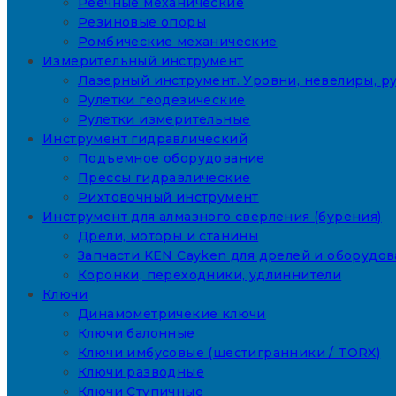
Реечные механические
Резиновые опоры
Ромбические механические
Измерительный инструмент
Лазерный инструмент. Уровни, невелиры, ру
Рулетки геодезические
Рулетки измерительные
Инструмент гидравлический
Подъемное оборудование
Прессы гидравлические
Рихтовочный инструмент
Инструмент для алмазного сверления (бурения)
Дрели, моторы и станины
Запчасти KEN Cayken для дрелей и оборудо
Коронки, переходники, удлиннители
Ключи
Динамометричекие ключи
Ключи балонные
Ключи имбусовые (шестигранники / TORX)
Ключи разводные
Ключи Ступичные