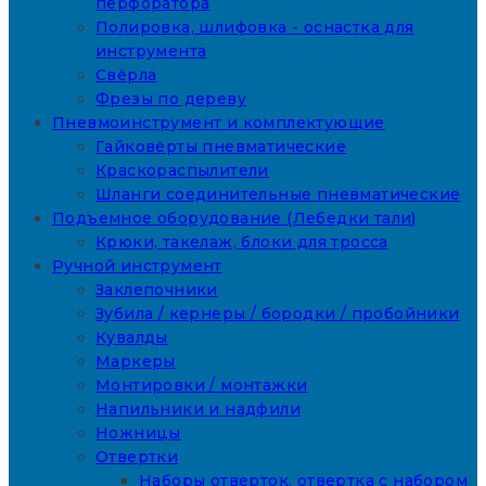
перфоратора
Полировка, шлифовка - оснастка для
инструмента
Свёрла
Фрезы по дереву
Пневмоинструмент и комплектующие
Гайковёрты пневматические
Краскораспылители
Шланги соединительные пневматические
Подъемное оборудование (Лебедки тали)
Крюки, такелаж, блоки для тросса
Ручной инструмент
Заклепочники
Зубила / кернеры / бородки / пробойники
Кувалды
Маркеры
Монтировки / монтажки
Напильники и надфили
Ножницы
Отвертки
Наборы отверток, отвертка с набором