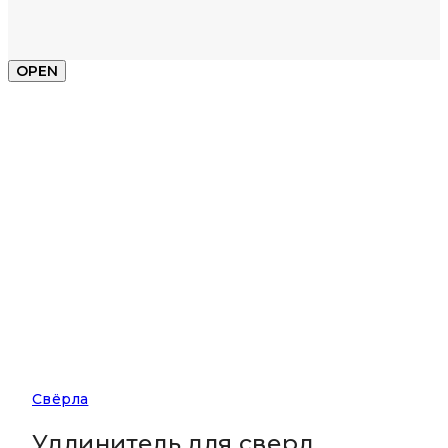
OPEN
Свёрла
Удлинитель для сверл