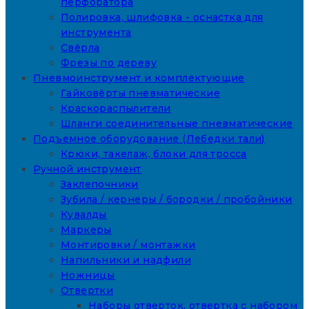
перфоратора
Полировка, шлифовка - оснастка для
инструмента
Свёрла
Фрезы по дереву
Пневмоинструмент и комплектующие
Гайковёрты пневматические
Краскораспылители
Шланги соединительные пневматические
Подъемное оборудование (Лебедки тали)
Крюки, такелаж, блоки для тросса
Ручной инструмент
Заклепочники
Зубила / кернеры / бородки / пробойники
Кувалды
Маркеры
Монтировки / монтажки
Напильники и надфили
Ножницы
Отвертки
Наборы отверток, отвертка с набором