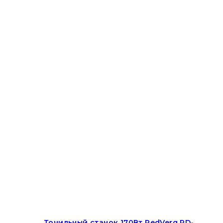
Точильный станок 170Вт RedVerg RD-