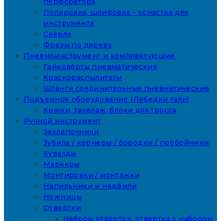
перфоратора
Полировка, шлифовка - оснастка для
инструмента
Свёрла
Фрезы по дереву
Пневмоинструмент и комплектующие
Гайковёрты пневматические
Краскораспылители
Шланги соединительные пневматические
Подъемное оборудование (Лебедки тали)
Крюки, такелаж, блоки для тросса
Ручной инструмент
Заклепочники
Зубила / кернеры / бородки / пробойники
Кувалды
Маркеры
Монтировки / монтажки
Напильники и надфили
Ножницы
Отвертки
Наборы отверток, отвертка с набором