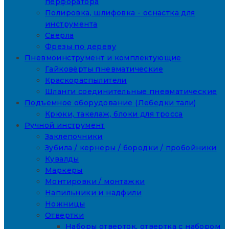
перфоратора
Полировка, шлифовка - оснастка для
инструмента
Свёрла
Фрезы по дереву
Пневмоинструмент и комплектующие
Гайковёрты пневматические
Краскораспылители
Шланги соединительные пневматические
Подъемное оборудование (Лебедки тали)
Крюки, такелаж, блоки для тросса
Ручной инструмент
Заклепочники
Зубила / кернеры / бородки / пробойники
Кувалды
Маркеры
Монтировки / монтажки
Напильники и надфили
Ножницы
Отвертки
Наборы отверток, отвертка с набором