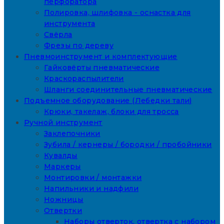
перфоратора
Полировка, шлифовка - оснастка для
инструмента
Свёрла
Фрезы по дереву
Пневмоинструмент и комплектующие
Гайковёрты пневматические
Краскораспылители
Шланги соединительные пневматические
Подъемное оборудование (Лебедки тали)
Крюки, такелаж, блоки для тросса
Ручной инструмент
Заклепочники
Зубила / кернеры / бородки / пробойники
Кувалды
Маркеры
Монтировки / монтажки
Напильники и надфили
Ножницы
Отвертки
Наборы отверток, отвертка с набором