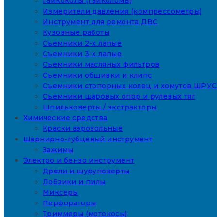
Гайкоколы (гайколомы)
Измерители давления (компрессометры)
Инструмент для ремонта ДВС
Кузовные работы
Съемники 2-х лапые
Съемники 3-х лапые
Съемники масляных фильтров
Съемники обшивки и клипс
Съемники стопорных колец и хомутов ШРУС
Съемники шаровых опор и рулевых тяг
Шпильковерты / экстракторы
Химические средства
Краски аэрозольные
Шарнирно-губцевый инструмент
Зажимы
Электро и бензо инструмент
Дрели и шуруповерты
Лобзики и пилы
Миксеры
Перфораторы
Триммеры (мотокосы)