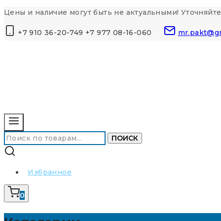
Перейти
Цены и наличие могут быть не актуальными! Уточняйте
к
+7 910 36-20-749 +7 977 08-16-060
mr.pakt@g
контенту
Искать:
ПОИСК
Избранное
0