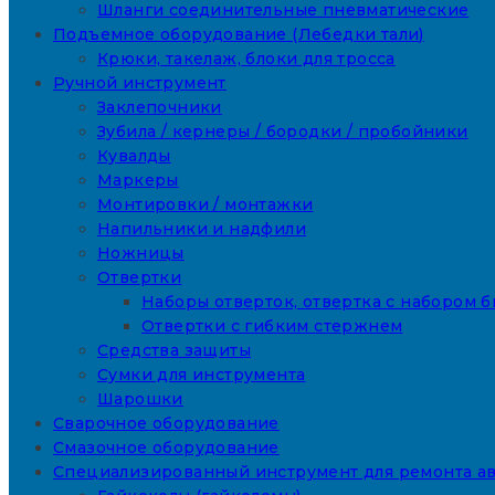
Шланги соединительные пневматические
Подъемное оборудование (Лебедки тали)
Крюки, такелаж, блоки для тросса
Ручной инструмент
Заклепочники
Зубила / кернеры / бородки / пробойники
Кувалды
Маркеры
Монтировки / монтажки
Напильники и надфили
Ножницы
Отвертки
Наборы отверток, отвертка с набором б
Отвертки с гибким стержнем
Средства защиты
Сумки для инструмента
Шарошки
Сварочное оборудование
Смазочное оборудование
Специализированный инструмент для ремонта а