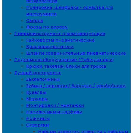
перфоратора
Полировка, шлифовка - оснастка для
инструмента
Свёрла
Фрезы по дереву
Пневмоинструмент и комплектующие
Гайковёрты пневматические
Краскораспылители
Шланги соединительные пневматические
Подъемное оборудование (Лебедки тали)
Крюки, такелаж, блоки для тросса
Ручной инструмент
Заклепочники
Зубила / кернеры / бородки / пробойники
Кувалды
Маркеры
Монтировки / монтажки
Напильники и надфили
Ножницы
Отвертки
Наборы отверток, отвертка с набором