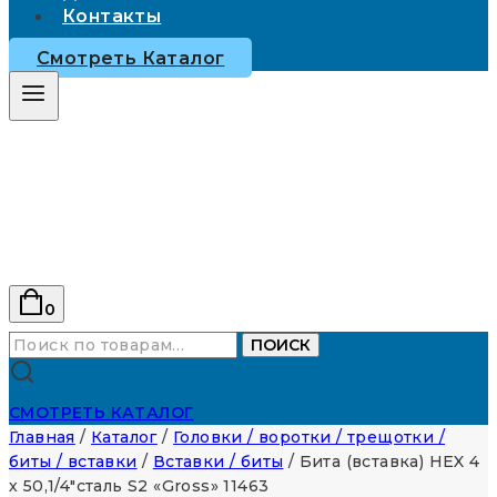
Контакты
Смотреть Каталог
0
Искать:
ПОИСК
СМОТРЕТЬ КАТАЛОГ
Главная
/
Каталог
/
Головки / воротки / трещотки /
биты / вставки
/
Вставки / биты
/
Бита (вставка) HEX 4
х 50,1/4″сталь S2 «Gross» 11463