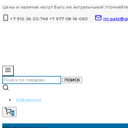
Перейти
Цены и наличие могут быть не актуальными! Уточняйте
к
+7 910 36-20-749 +7 977 08-16-060
mr.pakt@g
контенту
Искать:
ПОИСК
Избранное
0