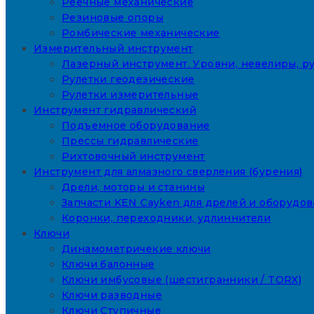
Реечные механические
Резиновые опоры
Ромбические механические
Измерительный инструмент
Лазерный инструмент. Уровни, невелиры, ру
Рулетки геодезические
Рулетки измерительные
Инструмент гидравлический
Подъемное оборудование
Прессы гидравлические
Рихтовочный инструмент
Инструмент для алмазного сверления (бурения)
Дрели, моторы и станины
Запчасти KEN Cayken для дрелей и оборудо
Коронки, переходники, удлиннители
Ключи
Динамометричекие ключи
Ключи балонные
Ключи имбусовые (шестигранники / TORX)
Ключи разводные
Ключи Ступичные