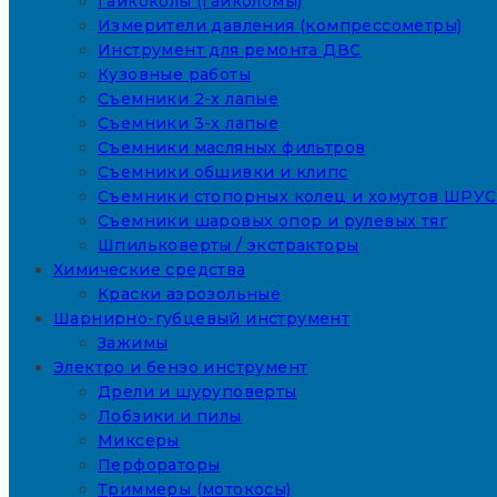
Гайкоколы (гайколомы)
Измерители давления (компрессометры)
Инструмент для ремонта ДВС
Кузовные работы
Съемники 2-х лапые
Съемники 3-х лапые
Съемники масляных фильтров
Съемники обшивки и клипс
Съемники стопорных колец и хомутов ШРУС
Съемники шаровых опор и рулевых тяг
Шпильковерты / экстракторы
Химические средства
Краски аэрозольные
Шарнирно-губцевый инструмент
Зажимы
Электро и бензо инструмент
Дрели и шуруповерты
Лобзики и пилы
Миксеры
Перфораторы
Триммеры (мотокосы)