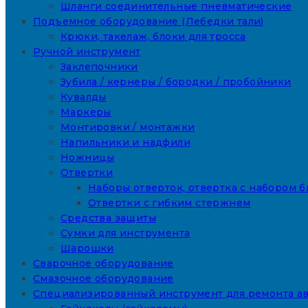
Шланги соединительные пневматические
Подъемное оборудование (Лебедки тали)
Крюки, такелаж, блоки для тросса
Ручной инструмент
Заклепочники
Зубила / кернеры / бородки / пробойники
Кувалды
Маркеры
Монтировки / монтажки
Напильники и надфили
Ножницы
Отвертки
Наборы отверток, отвертка с набором б
Отвертки с гибким стержнем
Средства защиты
Сумки для инструмента
Шарошки
Сварочное оборудование
Смазочное оборудование
Специализированный инструмент для ремонта а