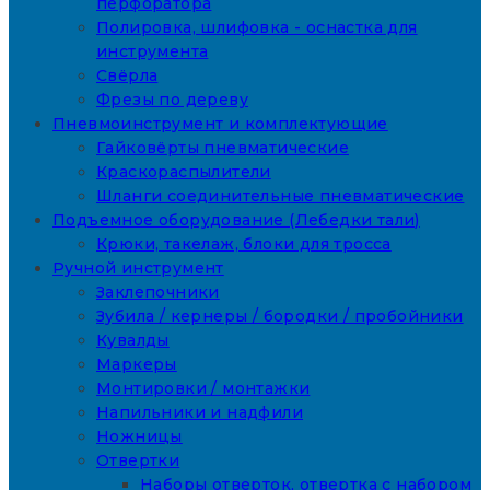
перфоратора
Полировка, шлифовка - оснастка для
инструмента
Свёрла
Фрезы по дереву
Пневмоинструмент и комплектующие
Гайковёрты пневматические
Краскораспылители
Шланги соединительные пневматические
Подъемное оборудование (Лебедки тали)
Крюки, такелаж, блоки для тросса
Ручной инструмент
Заклепочники
Зубила / кернеры / бородки / пробойники
Кувалды
Маркеры
Монтировки / монтажки
Напильники и надфили
Ножницы
Отвертки
Наборы отверток, отвертка с набором