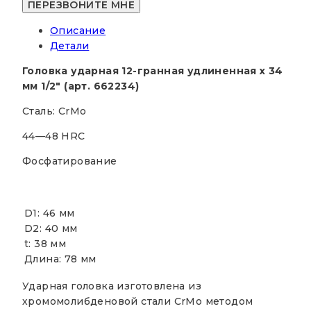
1/2"
34мм
Описание
12-
Детали
гранная
удлиненная
Головка
ударная 12-гранная удлиненная х 34
ударная
мм 1/2″ (арт. 662234)
"Дело
Техники"
Сталь: CrMo
662234
44—48 HRC
Фосфатирование
D1: 46 мм
D2: 40 мм
t: 38 мм
Длина: 78 мм
Ударная головка изготовлена из
хромомолибденовой стали CrMo методом