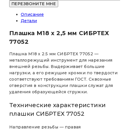
х
2,5
Описание
мм
Детали
СИБРТЕХ
77052
Плашка М18 х 2,5 мм СИБРТЕХ
77052
Плашка М18 х 2.5 мм СИБРТЕХ 77052 —
металлорежущий инструмент для нарезания
внешней резьбы. Выдерживает большие
нагрузки, а его режущие кромки по твердости
соответствуют требованиям ГОСТ. Сквозные
отверстия в конструкции плашки служат для
удаления образующейся стружки.
Технические характеристики
плашки СИБРТЕХ 77052
Направление резьбы — правая