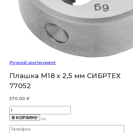
Ручной инструмент
Плашка М18 х 2,5 мм СИБРТЕХ
77052
570.00
₽
Количество
товара
В КОРЗИНУ
Плашка
М18