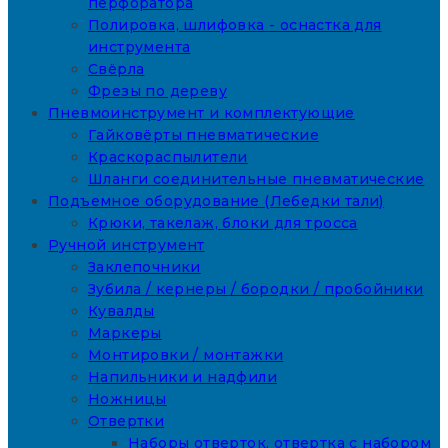
перфоратора
Полировка, шлифовка - оснастка для
инструмента
Свёрла
Фрезы по дереву
Пневмоинструмент и комплектующие
Гайковёрты пневматические
Краскораспылители
Шланги соединительные пневматические
Подъемное оборудование (Лебедки тали)
Крюки, такелаж, блоки для тросса
Ручной инструмент
Заклепочники
Зубила / кернеры / бородки / пробойники
Кувалды
Маркеры
Монтировки / монтажки
Напильники и надфили
Ножницы
Отвертки
Наборы отверток, отвертка с набором